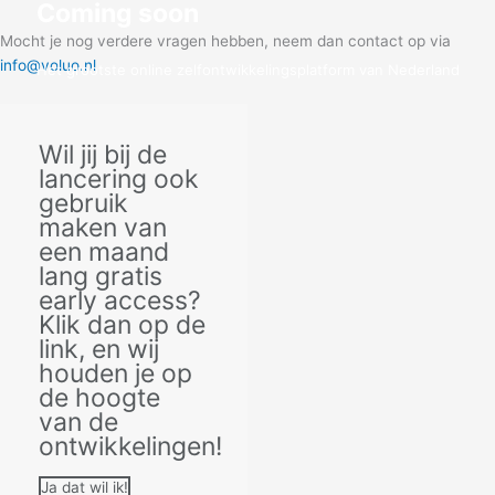
Coming soon
Mocht je nog verdere vragen hebben, neem dan contact op via
info@voluo.nl
Het grootste online zelfontwikkelingsplatform van Nederland
Klik hier voor early access!
Wil jij bij de
lancering ook
gebruik
maken van
een maand
lang gratis
early access?
Klik dan op de
link, en wij
houden je op
de hoogte
van de
ontwikkelingen!
Ja dat wil ik!