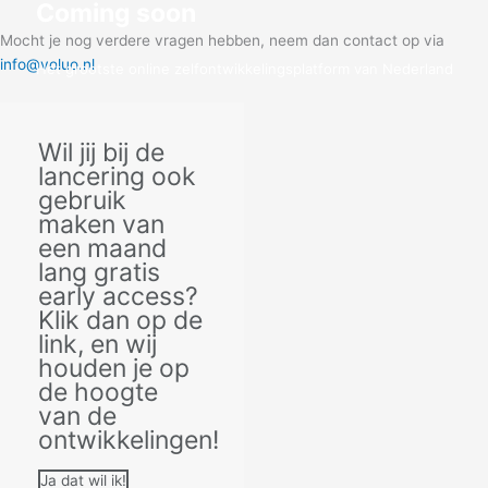
Coming soon
Mocht je nog verdere vragen hebben, neem dan contact op via
info@voluo.nl
Het grootste online zelfontwikkelingsplatform van Nederland
Klik hier voor early access!
Wil jij bij de
lancering ook
gebruik
maken van
een maand
lang gratis
early access?
Klik dan op de
link, en wij
houden je op
de hoogte
van de
ontwikkelingen!
Ja dat wil ik!