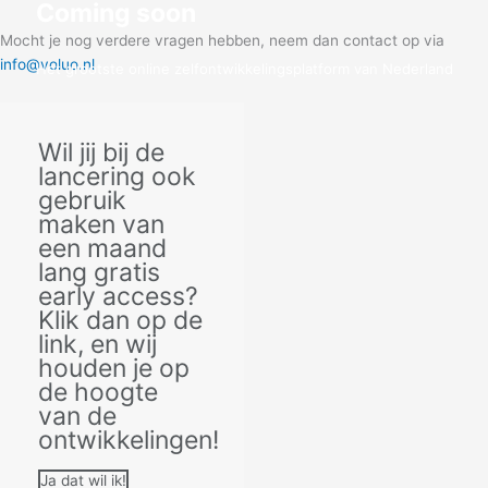
Coming soon
Mocht je nog verdere vragen hebben, neem dan contact op via
info@voluo.nl
Het grootste online zelfontwikkelingsplatform van Nederland
Klik hier voor early access!
Wil jij bij de
lancering ook
gebruik
maken van
een maand
lang gratis
early access?
Klik dan op de
link, en wij
houden je op
de hoogte
van de
ontwikkelingen!
Ja dat wil ik!