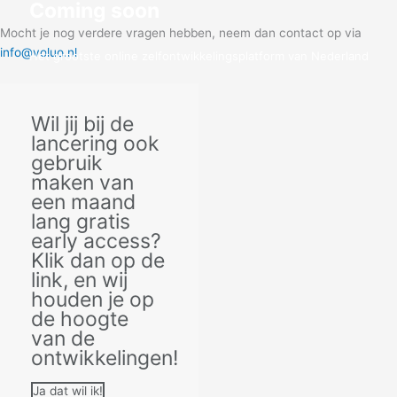
Coming soon
Mocht je nog verdere vragen hebben, neem dan contact op via
info@voluo.nl
Het grootste online zelfontwikkelingsplatform van Nederland
Klik hier voor early access!
Wil jij bij de
lancering ook
gebruik
maken van
een maand
lang gratis
early access?
Klik dan op de
link, en wij
houden je op
de hoogte
van de
ontwikkelingen!
Ja dat wil ik!