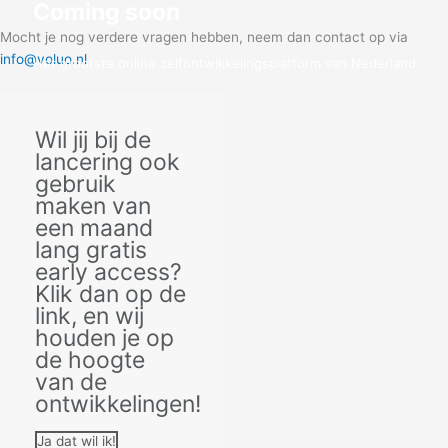
Coming soon
Mocht je nog verdere vragen hebben, neem dan contact op via
info@voluo.nl
Het grootste online zelfontwikkelingsplatform van Nederland
Klik hier voor early access!
Wil jij bij de
lancering ook
gebruik
maken van
een maand
lang gratis
early access?
Klik dan op de
link, en wij
houden je op
de hoogte
van de
ontwikkelingen!
Ja dat wil ik!