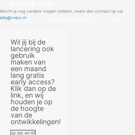
Coming soon
Mocht je nog verdere vragen hebben, neem dan contact op via
info@voluo.nl
Het grootste online zelfontwikkelingsplatform van Nederland
Klik hier voor early access!
Wil jij bij de
lancering ook
gebruik
maken van
een maand
lang gratis
early access?
Klik dan op de
link, en wij
houden je op
de hoogte
van de
ontwikkelingen!
Ja dat wil ik!