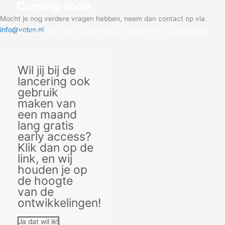
Coming soon
Mocht je nog verdere vragen hebben, neem dan contact op via
info@voluo.nl
Het grootste online zelfontwikkelingsplatform van Nederland
Klik hier voor early access!
Wil jij bij de
lancering ook
gebruik
maken van
een maand
lang gratis
early access?
Klik dan op de
link, en wij
houden je op
de hoogte
van de
ontwikkelingen!
Ja dat wil ik!