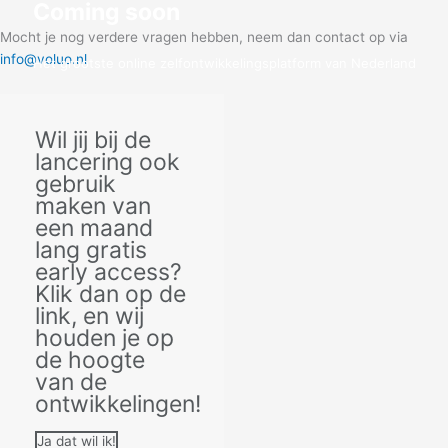
Coming soon
Mocht je nog verdere vragen hebben, neem dan contact op via
info@voluo.nl
Het grootste online zelfontwikkelingsplatform van Nederland
Klik hier voor early access!
Wil jij bij de
lancering ook
gebruik
maken van
een maand
lang gratis
early access?
Klik dan op de
link, en wij
houden je op
de hoogte
van de
ontwikkelingen!
Ja dat wil ik!